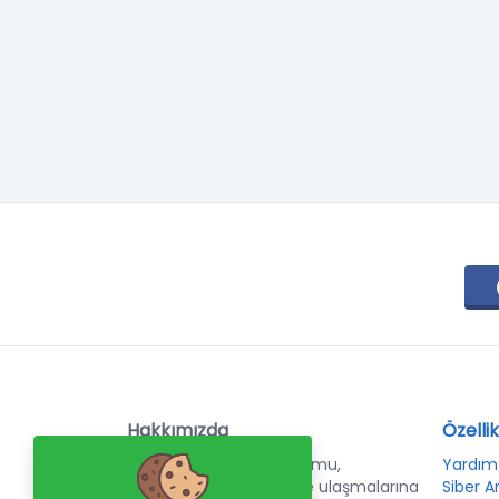
Hakkımızda
Özellik
WebmastersBox platformu,
Yardım
kullanıcıların hedeflerine ulaşmalarına
Siber A