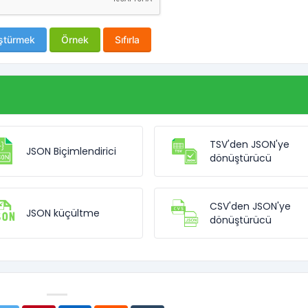
ştürmek
Örnek
Sıfırla
TSV'den JSON'ye
JSON Biçimlendirici
dönüştürücü
CSV'den JSON'ye
JSON küçültme
dönüştürücü