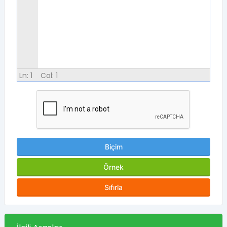
Ln:
1
Col:
1
Biçim
Örnek
Sıfırla