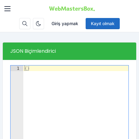
Giriş yapmak
Kayıt olmak
JSON Biçimlendirici
1
{
}