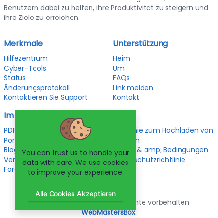
Benutzern dabei zu helfen, ihre Produktivität zu steigern und
ihre Ziele zu erreichen.
Merkmale
Unterstützung
Hilfezentrum
Heim
Cyber-Tools
Um
Status
FAQs
Änderungsprotokoll
Link melden
Kontaktieren Sie Support
Kontakt
Im Trend
Legal
PDF-Tools
Richtlinie zum Hochladen von
Portfolio
Dateien
Blog
Terms & amp; Bedingungen
You can trust us to handle your
Veranstaltungen
Datenschutzrichtlinie
data with care. We use cookies
Foren
to improve your experience.
Alle Cookies Akzeptieren
Urheberrechte © 2026. Alle Rechte vorbehalten
WebMastersBox
.