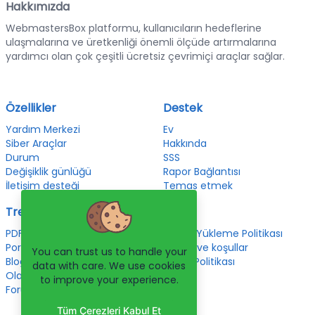
Hakkımızda
WebmastersBox platformu, kullanıcıların hedeflerine
ulaşmalarına ve üretkenliği önemli ölçüde artırmalarına
yardımcı olan çok çeşitli ücretsiz çevrimiçi araçlar sağlar.
Özellikler
Destek
Yardım Merkezi
Ev
Siber Araçlar
Hakkında
Durum
SSS
Değişiklik günlüğü
Rapor Bağlantısı
İletişim desteği
Temas etmek
Trend olan
Yasal
PDF Araçları
Dosya Yükleme Politikası
Portföy
şartlar ve koşullar
You can trust us to handle your
Blog
Gizlilik Politikası
data with care. We use cookies
Olaylar
to improve your experience.
Forumlar
Tüm Çerezleri Kabul Et