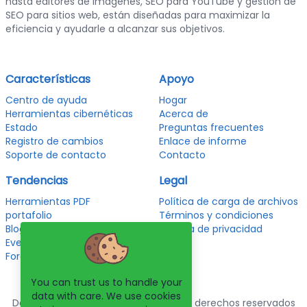
hasta editores de imágenes, SEO para YouTube y gestión de
SEO para sitios web, están diseñadas para maximizar la
eficiencia y ayudarle a alcanzar sus objetivos.
Características
Apoyo
Centro de ayuda
Hogar
Herramientas cibernéticas
Acerca de
Estado
Preguntas frecuentes
Registro de cambios
Enlace de informe
Soporte de contacto
Contacto
Tendencias
Legal
Herramientas PDF
Política de carga de archivos
portafolio
Términos y condiciones
Blog
política de privacidad
Eventos
Foros
You can trust us to handle your
data with care. We use cookies
Derechos de autor © 2026. Todos los derechos reservados