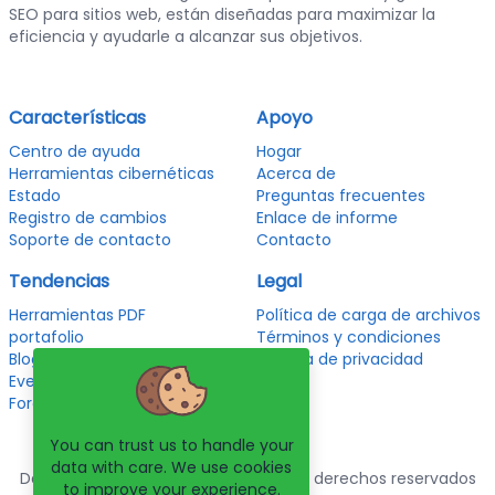
SEO para sitios web, están diseñadas para maximizar la
eficiencia y ayudarle a alcanzar sus objetivos.
Características
Apoyo
Centro de ayuda
Hogar
Herramientas cibernéticas
Acerca de
Estado
Preguntas frecuentes
Registro de cambios
Enlace de informe
Soporte de contacto
Contacto
Tendencias
Legal
Herramientas PDF
Política de carga de archivos
portafolio
Términos y condiciones
Blog
política de privacidad
Eventos
Foros
You can trust us to handle your
data with care. We use cookies
Derechos de autor © 2026. Todos los derechos reservados
to improve your experience.